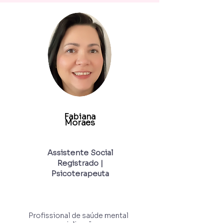
• Desenvolvimento da 
Coordenação Motora Fina

• Escrita Manual e de 
Imprensa

Formação Acadêmica:

• Mestrado em Terapia 
Ocupacional, Universidade 
McMaster

• Bacharelado em Ciências da 
Saúde (Saúde Infantil), 
Universidade McMaster

Fabiana
Experiência:

Moraes
Terapeuta ocupacional 
colaborativa que aplica uma 
Assistente Social
abordagem em equipe e 
Registrado |
possui uma sólida base em 
Psicoterapeuta
aprendizagem baseada em 
investigação e resolução de 
problemas. Trabalha com 
indivíduos de todas as 
idades, desde crianças até 
Profissional de saúde mental 
idosos, para apoiar o 