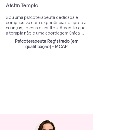
Aislin Templo
Sou uma psicoterapeuta dedicada e 
compassiva com experiência no apoio a 
crianças, jovens e adultos. Acredito que 
a terapia não é uma abordagem única 
para todos e me esforço para criar uma 
Psicoterapeuta Registrado (em
experiência personalizada e integrativa 
qualificação) - MCAP
para cada cliente.

Áreas de especialização:

Terapia infantil (a partir de 5 anos)

Linguismo

Regulação emocional e 
desenvolvimento de habilidades de 
enfrentamento

Apoio para ansiedade e estresse

Apoio para TDAH

Apoio para Transtorno do Espectro 
Autista (TEA)

Bullying e desafios sociais

Desenvolvimento da autoconfiança e 
habilidades de comunicação
