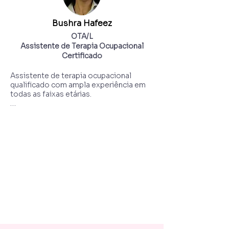
Experiência:

Mais de duas décadas de experiência 
Bushra Hafeez
clínica, especializada em comunicação e 
desenvolvimento de habilidades sociais 
OTA/L
em crianças.

Assistente de Terapia Ocupacional
Certificado
Idiomas:

Português, Inglês
Assistente de terapia ocupacional 
qualificado com ampla experiência em 
todas as faixas etárias.

Áreas de atuação:

• Apoio ao Autismo

• Gestão do TDAH

• Problemas Sensoriais e 
Comportamentais

• Terapia Alimentar

• Recuperação de AVC

• Apoio Relacionado ao Envelhecimento

Formação e Credenciais:

• Bacharel em Ciências da Saúde (2014)

• Certificação de Assistente de Terapia 
Ocupacional, Mercy University, Nova 