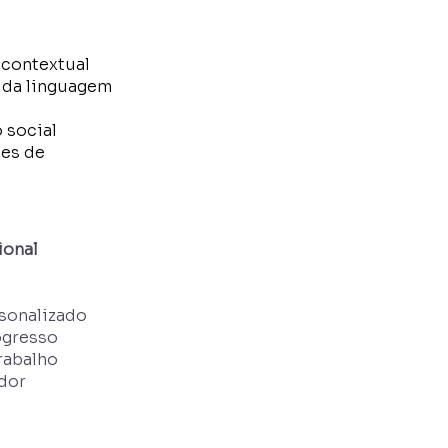
contextual
 da linguagem
 social
des de
ional
sonalizado
ogresso
rabalho
ador