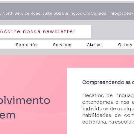
 North Service Road, suite 302 Burlington ON Canadá |
info@speak
Assine nossa newsletter
r
Sobre nós
Serviços
Classes
Gallery
Compreendendo as di
Desafios de lingua
olvimento
entendemos e nos e
indivíduos de qualq
gem
habilidades de com
cotidiana, na escola 