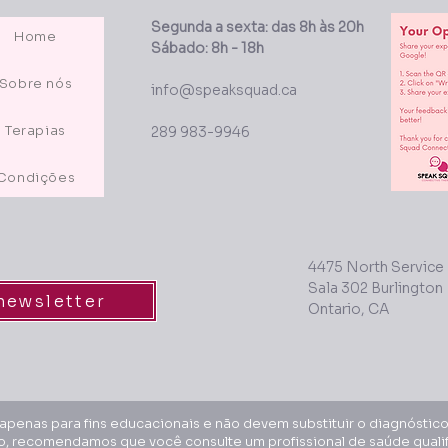
Segunda a sexta: das 8h às 20h
Home
Sábado: 8h - 18h
Sobre nós
info@speaksquad.ca
Terapias
289 983-9946
Condições
4475 North Service
Sala 302 Burlington
newsletter
Ontario, CA
apenas para fins educacionais e não devem substituir o diagnóstico 
, recomendamos que você consulte um profissional de saúde qualif