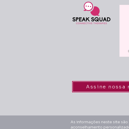
Assine nossa 
As informações neste site são 
aconselhamento personalizado