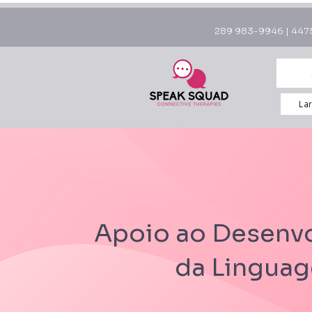
289 983-9946 | 4475
La
Apoio ao Desenv
da Lingua