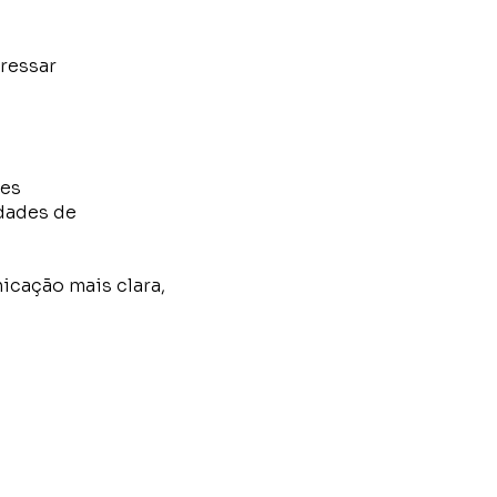
pressar
ses
dades de
icação mais clara,